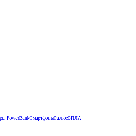
ры PowerBank
Смартфоны
Разное
БПЛА