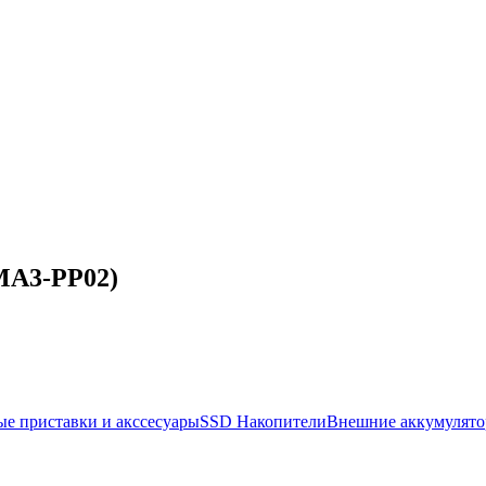
(MA3-PP02)
е приставки и акссесуары
SSD Накопители
Внешние аккумулято