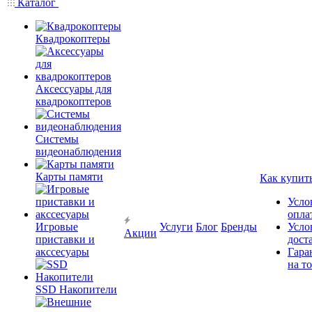
Каталог
Квадрокоптеры
Аксессуары для
квадрокоптеров
Системы
видеонаблюдения
Карты памяти
Как купит
Усло
опла
Игровые
Услуги
Блог
Бренды
Усло
Акции
приставки и
дост
акссесуары
Гара
на т
SSD Накопители