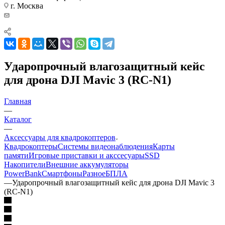
г. Москва
Ударопрочный влагозащитный кейс
для дрона DJI Mavic 3 (RC-N1)
Главная
—
Каталог
—
Аксессуары для квадрокоптеров
Квадрокоптеры
Системы видеонаблюдения
Карты
памяти
Игровые приставки и акссесуары
SSD
Накопители
Внешние аккумуляторы
PowerBank
Смартфоны
Разное
БПЛА
—
Ударопрочный влагозащитный кейс для дрона DJI Mavic 3
(RC-N1)