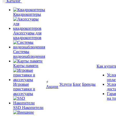
Каталог
Квадрокоптеры
Аксессуары для
квадрокоптеров
Системы
видеонаблюдения
Карты памяти
Как купит
Усло
опла
Игровые
Услуги
Блог
Бренды
Усло
Акции
приставки и
дост
акссесуары
Гара
на т
SSD Накопители